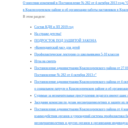
О внесении изменений в Постановление № 282 от 4 октября 2013 года 
в Краснозоренском районе и об организации работы наставников в Крас
В этом разделе:
Состав КДН и ЗП 2019 год
На страже детства!
ПОДРОСТОК ПОД ЗАЩИТОЙ ЗАКОНА
«Комендантский час» для детей
Профилактические лектории со школьниками 5-10 классов
Игра на смерть
Постановление администрации Краснозоренского района от 27.0
Постановление № 282 от 4 октября 2013 г"
Постановление администрации Краснозоренского района от 4 о
о социальном патруле в Краснозоренском районе и об организац
Судимые за незначительные преступления педагоги имеют шанс 
Заседание комиссии по делам несовершеннолетних и защите их п
Постановление администрации Краснозоренского района от 4 м
взаимодействия органов и учреждений системы профилактики б
несовершеннолетних и других органов в организации индивидуа