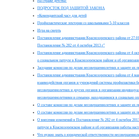
На страже детства!
ПОДРОСТОК ПОД ЗАЩИТОЙ ЗАКОНА
«Комендантский час» для детей
Профилактические лектории со школьниками 5-10 классов
Игра на смерть
Постановление администрации Краснозоренского района от 27.0
Постановление № 282 от 4 октября 2013 г"
Постановление администрации Краснозоренского района от 4 о
о социальном патруле в Краснозоренском районе и об организац
Заседание комиссии по делам несовершеннолетних и защите их п
Постановление администрации Краснозоренского района от 4 м
взаимодействия органов и учреждений системы профилактики б
несовершеннолетних и других органов в организации индивидуа
несовершеннолетними и семьями, находящимися в социально о
О составе комиссии по делам несовершеннолетних и защите их п
О составе комиссии по делам несовершеннолетних и защите их п
О внесении изменений в Постановление № 282 от 4 октября 201
патруле в Краснозоренском районе и об организации работы нас
Что нужно знать о юридической ответственности несовершеннол