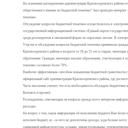
На основании распоряжения администрации Краснозоренского района от
общественного мнения по бюджетной тематике" был проведен интернет 
тематике.
Обсуждение вопросов бюджетной тематики осуществлялось в электронно
государственной информационной системы «Единый портал государстве
среди респондентов в письменной форме по опросным листам. В электр
Участие в обсуждении вопросов бюджетной тематики принимали гражда
Краснозоренского района в возрасте от 18 до 55 лет и старше, имеющие 
образование. Граждан, имеющих высшее образование, участвующих в о
тематике составило более 70%.
Наиболее эффективным способом повышения бюджетной грамотности гра
официальный сайт администрации Краснозоренского района, где доста
Часть населения считает, что есть необходимость обсуждать бюджетные 
Контакте и прочие).
Респондентам, отвечающим на вопросы прежде всего интересна информа
расходах.
На вопрос о том, какая информация об исполнении бюджета Вам более и
исполнен бюджет, из –за чего не дополучены доходы, куда больше всего
социальной инфраструктуры созданы, реконструированы, отремонтиров