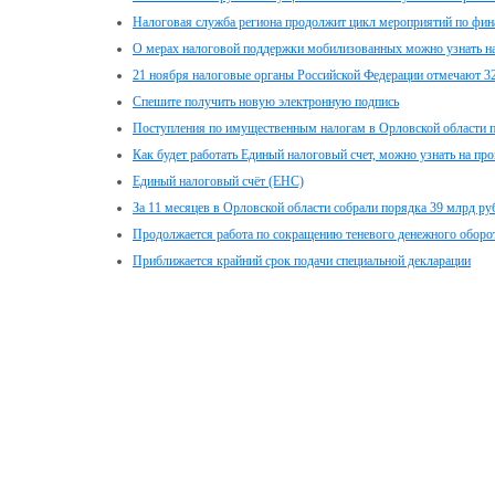
Налоговая служба региона продолжит цикл мероприятий по фин
О мерах налоговой поддержки мобилизованных можно узнать на
21 ноября налоговые органы Российской Федерации отмечают 3
Спешите получить новую электронную подпись
Поступления по имущественным налогам в Орловской области 
Как будет работать Единый налоговый счет, можно узнать на пр
Единый налоговый счёт (ЕНС)
За 11 месяцев в Орловской области собрали порядка 39 млрд ру
Продолжается работа по сокращению теневого денежного оборо
Приближается крайний срок подачи специальной декларации