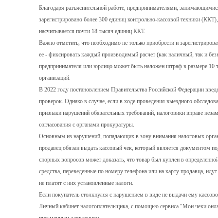
Благодаря разъяснительной работе, предпринимателями, занимающимися
зарегистрировано более 300 единиц контрольно-кассовой техники (ККТ),
насчитывается почти 18 тысяч единиц ККТ.
Важно отметить, что необходимо не только приобрести и зарегистрирова
ее - фиксировать каждый производимый расчет (как наличный, так и бе
предпринимателя или юрлицо может быть наложен штраф в размере 10 т
организаций.
В 2022 году постановлением Правительства Российской Федерации введ
проверок. Однако в случае, если в ходе проведения выездного обследо
признаки нарушений обязательных требований, налоговики вправе незам
согласования с органами прокуратуры.
Основным из нарушений, попадающих в зону внимания налоговых органо
продавец обязан выдать кассовый чек, который является документом п
спорных вопросов может доказать, что товар был куплен в определенно
средства, переведенные по номеру телефона или на карту продавца, иду
не платят с них установленные налоги.
Если покупатель столкнулся с нарушением в виде не выдачи ему кассово
Личный кабинет налогоплательщика, с помощью сервиса "Мои чеки онлай