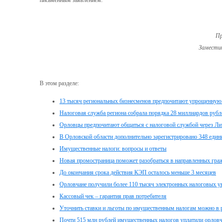
письменным заявлением.
Пр
Заместит
В этом разделе:
13 тысяч региональных бизнесменов предпочитают упрощенную
Налоговая служба региона собрала порядка 28 миллиардов рубл
Орловцы предпочитают общаться с налоговой службой через Ли
В Орловской области дополнительно зарегистрировано 348 еди
Имущественные налоги: вопросы и ответы
Новая промостраница поможет разобраться в направленных гра
До окончания срока действия КЭП осталось меньше 3 месяцев
Орловчане получили более 110 тысяч электронных налоговых 
Кассовый чек – гарантия прав потребителя
Уточнить ставки и льготы по имущественным налогам можно в 
Почти 515 млн рублей имущественных налогов уплатили орлов