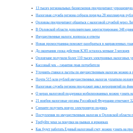
13 тысяч региональных бизнесменов предпочитают упрощенную
Налоговая служба региона собрала порядка 28 миллиардов рубл
Орловцы предпочитают общаться с налоговой службой через Ли
В Орловской области дополнительно зарегистрировано 348 еди
Имущественные налоги: вопросы и ответы
Новая промостраница поможет разобраться в направленных гра
До окончания срока действия КЭП осталось меньше 3 месяцев
Орловчане получили более 110 тысяч электронных налоговых 
Кассовый чек – гарантия прав потребителя
Уточнить ставки и льготы по имущественным налогам можно в 
Почти 515 млн рублей имущественных налогов уплатили орлов
Налоговая служба региона продолжит цикл мероприятий по фин
О мерах налоговой поддержки мобилизованных можно узнать на
21 ноября налоговые органы Российской Федерации отмечают 3
Спешите получить новую электронную подпись
Поступления по имущественным налогам в Орловской области 
Требуйте чеки за покупки на рынках и ярмарках
Как будет работать Единый налоговый счет, можно узнать на пр