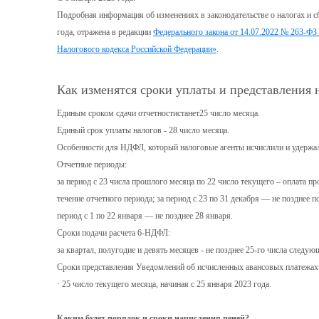
Подробная информация об изменениях в законодательстве о налогах и сб
года, отражена в редакции
Федерального закона от 14.07.2022 № 263-ФЗ
Налогового кодекса Российской Федерации»
.
Как изменятся сроки уплаты и представления 
Единым сроком сдачи отчетностистанет25 число месяца.
Единый срок уплаты налогов - 28 число месяца.
Особенности для НДФЛ, который налоговые агенты исчислили и удержа
Отчетные периоды:
за период с 23 числа прошлого месяца по 22 число текущего – оплата пр
течение отчетного периода; за период с 23 по 31 декабря — не позднее п
период с 1 по 22 января — не позднее 28 января.
Сроки подачи расчета 6-НДФЛ:
за квартал, полугодие и девять месяцев - не позднее 25-го числа следую
Сроки представления Уведомлений об исчисленных авансовых платежах
· 25 число текущего месяца, начиная с 25 января 2023 года.
Каким будет порядок и сроки начисления пеней?