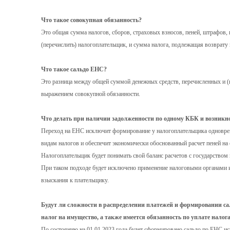
Что такое совокупная обязанность?
Это общая сумма налогов, сборов, страховых взносов, пеней, штрафов, 
(перечислить) налогоплательщик, и сумма налога, подлежащая возврату
Что такое сальдо ЕНС?
Это разница между общей суммой денежных средств, перечисленных и (
выражением совокупной обязанности.
Что делать при наличии задолженности по одному КБК и возникн
Переход на ЕНС исключит формирование у налогоплательщика одновре
видам налогов и обеспечит экономически обоснованный расчет пеней н
Налогоплательщик будет понимать свой баланс расчетов с государством
При таком подходе будет исключено применение налоговыми органами 
взыскания к плательщику.
Будут ли сложности в распределении платежей и формировании сал
налог на имущество, а также имеется обязанность по уплате налог
По состоянию на 01.01.2023 года будет сформировано сальдо по ЕНС ис