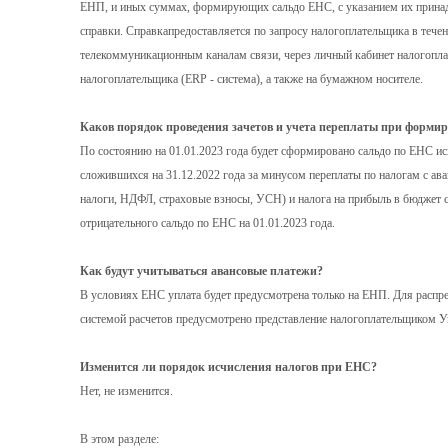
ЕНП, и иных суммах, формирующих сальдо ЕНС, с указанием их принад
справки. Справкапредоставляется по запросу налогоплательщика в течен
телекоммуникационным каналам связи, через личный кабинет налогопл
налогоплательщика (ERP - система), а также на бумажном носителе.
Каков порядок проведения зачетов и учета переплаты при форми
По состоянию на 01.01.2023 года будет сформировано сальдо по ЕНС ис
сложившихся на 31.12.2022 года за минусом переплаты по налогам с ав
налоги, НДФЛ, страховые взносы, УСН) и налога на прибыль в бюджет 
отрицательного сальдо по ЕНС на 01.01.2023 года.
Как будут учитываться авансовые платежи?
В условиях ЕНС уплата будет предусмотрена только на ЕНП. Для распр
системой расчетов предусмотрено представление налогоплательщиком 
Изменится ли порядок исчисления налогов при ЕНС?
Нет, не изменится.
В этом разделе: