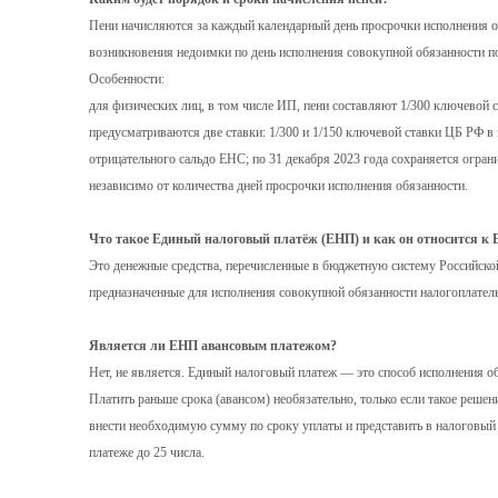
Пени начисляются за каждый календарный день просрочки исполнения об
возникновения недоимки по день исполнения совокупной обязанности п
Особенности:
для физических лиц, в том числе ИП, пени составляют 1/300 ключевой 
предусматриваются две ставки: 1/300 и 1/150 ключевой ставки ЦБ РФ в
отрицательного сальдо ЕНС; по 31 декабря 2023 года сохраняется огран
независимо от количества дней просрочки исполнения обязанности.
Что такое Единый налоговый платёж (ЕНП) и как он относится к
Это денежные средства, перечисленные в бюджетную систему Российской
предназначенные для исполнения совокупной обязанности налогоплатель
Является ли ЕНП авансовым платежом?
Нет, не является. Единый налоговый платеж — это способ исполнения об
Платить раньше срока (авансом) необязательно, только если такое реше
внести необходимую сумму по сроку уплаты и представить в налоговый
платеже до 25 числа.