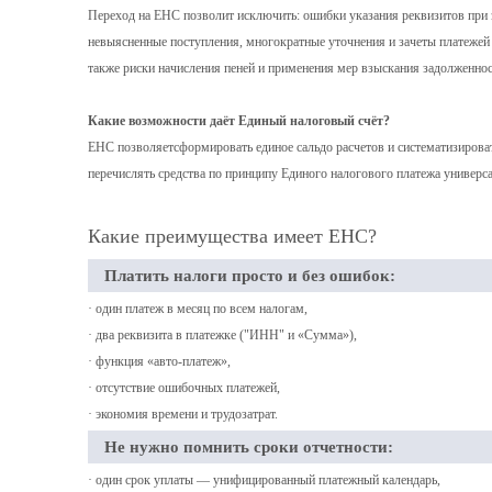
Переход на ЕНС позволит исключить: ошибки указания реквизитов при
невыясненные поступления, многократные уточнения и зачеты платеж
также риски начисления пеней и применения мер взыскания задолженност
Какие возможности даёт Единый налоговый счёт?
ЕНС позволяетсформировать единое сальдо расчетов и систематизироват
перечислять средства по принципу Единого налогового платежа универ
Какие преимущества имеет ЕНС?
Платить налоги просто и без ошибок:
· один платеж в месяц по всем налогам,
· два реквизита в платежке ("ИНН" и «Сумма»),
· функция «авто-платеж»,
· отсутствие ошибочных платежей,
· экономия времени и трудозатрат.
Не нужно помнить сроки отчетности:
· один срок уплаты — унифицированный платежный календарь,