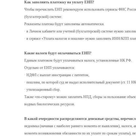
Как заполнить платежку на уплату ЕНП?
Чтобы перечислить ЕНП рекомендуем использовать сервисы ФНС России
(бухгалтерской) системе.
Реквизиты платежа будут заполнены автоматически.
· в Личном кабинете или учетной (бухгалтерской) системе нужно заполн
· в сервисе «Уплата налогов и пошлин» нужно заполнить ИНН/КПП пла
Какие налоги будут оплачиваться ЕНП?
Единым платежом будут уплачиваться налоги, установленные НК РФ.
Отдельно от ЕНП уплачиваются:
· НДФЛ с выплат иностранцам с патентом,
· пошлина, по которой суд не выдал исполнительный документ (ст. 11 Н
· утилизационный сбор.
Также «по-старому» можно заплатить НПД, сборы за пользование объек
водных биологических ресурсов.
В какой очередности распределяются денежные средства, перечисл
недоимка (начиная с наиболее раннего момента ее выявления), налоги, а
момента возникновения обязанности по их уплате по срокам уплаты), п