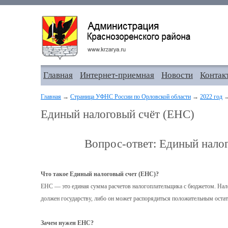
Главная
Интернет-приемная
Новости
Контак
Главная
→
Страница УФНС России по Орловской области
→
2022 год
→
Единый налоговый счёт (ЕНС)
Вопрос-ответ: Единый нало
Что такое Единый налоговый счет (ЕНС)?
ЕНС — это единая сумма расчетов налогоплательщика с бюджетом. Нало
должен государству, либо он может распорядиться положительным оста
Зачем нужен ЕНС?