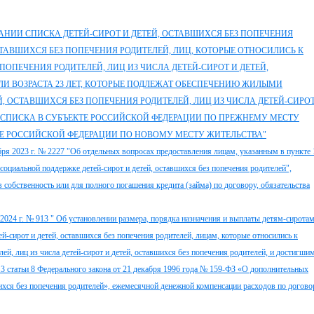
ИРОВАНИИ СПИСКА ДЕТЕЙ-СИРОТ И ДЕТЕЙ, ОСТАВШИХСЯ БЕЗ ПОПЕЧЕНИЯ
ОСТАВШИХСЯ БЕЗ ПОПЕЧЕНИЯ РОДИТЕЛЕЙ, ЛИЦ, КОТОРЫЕ ОТНОСИЛИСЬ К
ПОПЕЧЕНИЯ РОДИТЕЛЕЙ, ЛИЦ ИЗ ЧИСЛА ДЕТЕЙ-СИРОТ И ДЕТЕЙ,
ЛИ ВОЗРАСТА 23 ЛЕТ, КОТОРЫЕ ПОДЛЕЖАТ ОБЕСПЕЧЕНИЮ ЖИЛЫМИ
 ОСТАВШИХСЯ БЕЗ ПОПЕЧЕНИЯ РОДИТЕЛЕЙ, ЛИЦ ИЗ ЧИСЛА ДЕТЕЙ-СИРОТ
З СПИСКА В СУБЪЕКТЕ РОССИЙСКОЙ ФЕДЕРАЦИИ ПО ПРЕЖНЕМУ МЕСТУ
ТЕ РОССИЙСКОЙ ФЕДЕРАЦИИ ПО НОВОМУ МЕСТУ ЖИТЕЛЬСТВА"
ря 2023 г. № 2227 "Об отдельных вопросах предоставления лицам, указанным в пункте 
социальной поддержке детей-сирот и детей, оставшихся без попечения родителей",
собственность или для полного погашения кредита (займа) по договору, обязательства
2024 г. № 913 " Об установлении размера, порядка назначения и выплаты детям-сиротам
ей-сирот и детей, оставшихся без попечения родителей, лицам, которые относились к
лей, лиц из числа детей-сирот и детей, оставшихся без попечения родителей, и достигши
 3 статьи 8 Федерального закона от 21 декабря 1996 года № 159-ФЗ «О дополнительных
шихся без попечения родителей», ежемесячной денежной компенсации расходов по догово