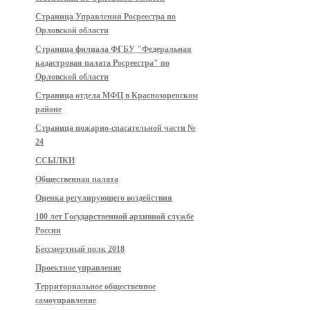
Страница Управления Росреестра по
Орловской области
Страница филиала ФГБУ "Федеральная
кадастровая палата Росреестра" по
Орловской области
Страница отдела МФЦ в Краснозоренском
районе
Страница пожарно-спасательной части №
24
ССЫЛКИ
Общественная палата
Оценка регулирующего воздействия
100 лет Государственной архивной службе
России
Бессмертный полк 2018
Проектное управление
Территориальное общественное
самоуправление