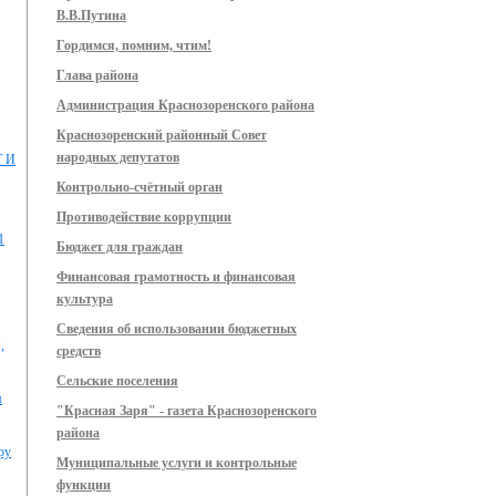
В.В.Путина
Гордимся, помним, чтим!
Глава района
Администрация Краснозоренского района
Краснозоренский районный Совет
народных депутатов
 И
Контрольно-счётный орган
Противодействие коррупции
1
Бюджет для граждан
Финансовая грамотность и финансовая
культура
Сведения об использовании бюджетных
,
средств
Сельские поселения
м
"Красная Заря" - газета Краснозоренского
района
ру
Муниципальные услуги и контрольные
функции