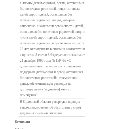
выплаты детям-сиротам, детям, оставшимся
без попечения родителей, лицам из числа
детей-сирот и детей, оставшихся без
попечения родителей, лицам, которые
относились к категории детей-сирот и детей,
оставшихся без попечения родителей, лиц из
числа детей-сирот и детей, оставшихся без
попечения родителей, и достигшим возраста
23 лет, включенным в список в соответствии
с пунктом 3 статьи 8 Федерального закона от
21 декабря 1996 года № 159-ФЗ «О
дополнительных гарантиях по социальной
поддержке детей-сирот и детей, оставшихся
без попечения родителей», ежемесячной
денежной компенсации расходов по
договору найма (поднайма) жилого
помещения"
В Орловской области утвержден порядок
выдачи заключения об отсутствии у сирот
трудной жизненной ситуации.
Комиссии