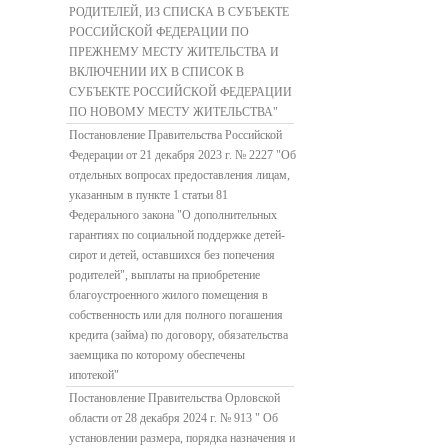
РОДИТЕЛЕЙ, ИЗ СПИСКА В СУБЪЕКТЕ
РОССИЙСКОЙ ФЕДЕРАЦИИ ПО
ПРЕЖНЕМУ МЕСТУ ЖИТЕЛЬСТВА И
ВКЛЮЧЕНИИ ИХ В СПИСОК В
СУБЪЕКТЕ РОССИЙСКОЙ ФЕДЕРАЦИИ
ПО НОВОМУ МЕСТУ ЖИТЕЛЬСТВА"
Постановление Правительства Российской
Федерации от 21 декабря 2023 г. № 2227 "Об
отдельных вопросах предоставления лицам,
указанным в пункте 1 статьи 81
Федерального закона "О дополнительных
гарантиях по социальной поддержке детей-
сирот и детей, оставшихся без попечения
родителей", выплаты на приобретение
благоустроенного жилого помещения в
собственность или для полного погашения
кредита (займа) по договору, обязательства
заемщика по которому обеспечены
ипотекой"
Постановление Правительства Орловской
области от 28 декабря 2024 г. № 913 " Об
установлении размера, порядка назначения и