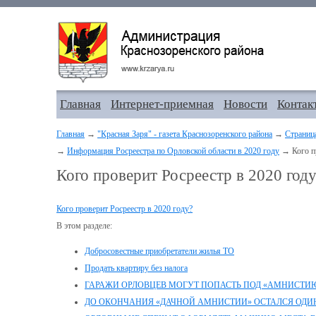
Главная
Интернет-приемная
Новости
Контак
Главная
→
"Красная Заря" - газета Краснозоренского района
→
Страниц
→
Информация Росреестра по Орловской области в 2020 году
→ Кого пр
Кого проверит Росреестр в 2020 год
Кого проверит Росреестр в 2020 году?
В этом разделе:
Добросовестные приобретатели жилья ТО
Продать квартиру без налога
ГАРАЖИ ОРЛОВЦЕВ МОГУТ ПОПАСТЬ ПОД «АМНИСТИ
ДО ОКОНЧАНИЯ «ДАЧНОЙ АМНИСТИИ» ОСТАЛСЯ ОДИ