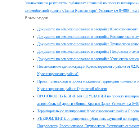
Заключение по результатам публичных слушаний по проекту планировки
автомобильной дороги «Ливны-Красная Заря"-Успенье» км 0+000 – км 6
В этом разделе:
Документы по землепользованию и застройке Краснозоренского 
Документы по землепользованию и застройке Россошенского сел
Документы по землепользованию и застройке Труновского сельс
Документы по землепользованию и застройке Покровского сель
Документы по землепользованию и застройке Успенского сельск
Постановление администрации Краснозоренского района от 02.02
Краснозоренского района"
Проект планировки и проект межевания территории линейного о
Краснозоренском районе Орловской области
ПРОТОКОЛ ПУБЛИЧНЫХ СЛУШАНИЙ по проекту планировки терр
автомобильной дороги «Ливны-Красная Заря»-Успенье» км 0+00
Территориальное планирование Краснозоренского района Орловс
УВЕДОМЛЕНИЕ о проведении публичных слушаний по вопросу вн
Покровского, Россошенского, Труновского, Успенского сельски