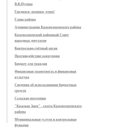
В.В.Путина
Гордимся, помним, чтим!
Глава района
Администрация Краснозоренского района
Краснозоренский районный Совет
народных депутатов
Контрольно-счётный орган
Противодействие коррупции
Бюджет для граждан
Финансовая грамотность и финансовая
культура
Сведения об использовании бюджетных
средств
Сельские поселения
"Красная Заря" - газета Краснозоренского
района
Муниципальные услуги и контрольные
функции