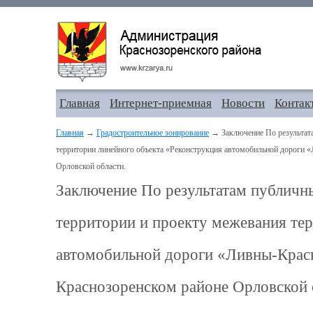
Главная
Интернет-приемная
Новости
Контак
Главная
→
Градостроительное зонирование
→ Заключение По результата
территории линейного объекта «Реконструкция автомобильной дороги «
Орловской области.
Заключение По результатам публичн
территории и проекту межевания те
автомобильной дороги «Ливны-Красн
Краснозоренском районе Орловской 