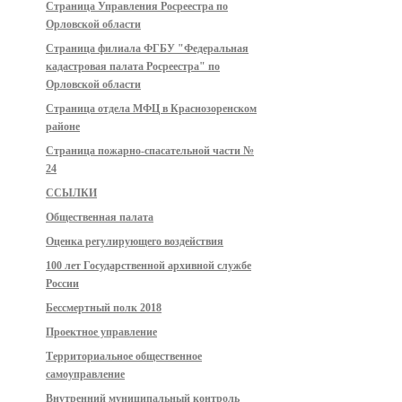
Страница Управления Росреестра по
Орловской области
Страница филиала ФГБУ "Федеральная
кадастровая палата Росреестра" по
Орловской области
Страница отдела МФЦ в Краснозоренском
районе
Страница пожарно-спасательной части №
24
ССЫЛКИ
Общественная палата
Оценка регулирующего воздействия
100 лет Государственной архивной службе
России
Бессмертный полк 2018
Проектное управление
Территориальное общественное
самоуправление
Внутренний муниципальный контроль