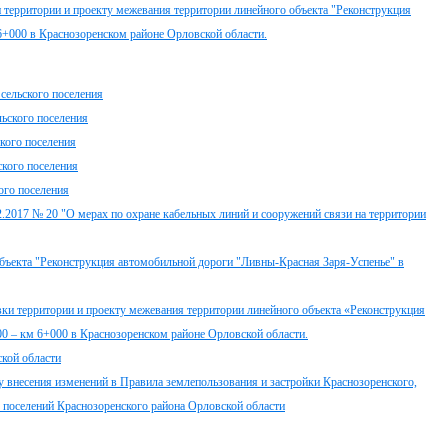
 территории и проекту межевания территории линейного объекта "Реконструкция
+000 в Краснозоренском районе Орловской области.
сельского поселения
ьского поселения
кого поселения
ского поселения
ого поселения
.2017 № 20 "О мерах по охране кабельных линий и сооружений связи на территории
бъекта "Реконструкция автомобильной дороги "Ливны-Красная Заря-Успенье" в
итории и проекту межевания территории линейного объекта «Реконструкция
0 – км 6+000 в Краснозоренском районе Орловской области.
кой области
есения изменений в Правила землепользования и застройки Краснозоренского,
х поселений Краснозоренского района Орловской области