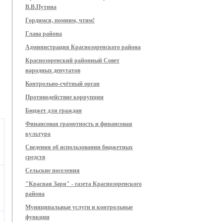
В.В.Путина
Гордимся, помним, чтим!
Глава района
Администрация Краснозоренского района
Краснозоренский районный Совет
народных депутатов
Контрольно-счётный орган
Противодействие коррупции
Бюджет для граждан
Финансовая грамотность и финансовая
культура
Сведения об использовании бюджетных
средств
Сельские поселения
"Красная Заря" - газета Краснозоренского
района
Муниципальные услуги и контрольные
функции