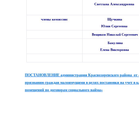
Светлана Александровна
члены комиссии:
Щучкина
Юлия Сергеевна
Вещиков Николай Сергеевич
Бакулина
Елена Викторовна
ПОСТАНОВЛЕНИЕ администрации Краснозоренского района от « 26 
признанию граждан малоимущими в целях постановки на учет в 
помещений по договорам социального найма»