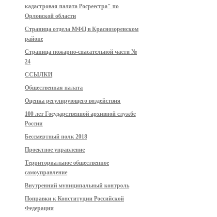
кадастровая палата Росреестра" по
Орловской области
Страница отдела МФЦ в Краснозоренском
районе
Страница пожарно-спасательной части №
24
ССЫЛКИ
Общественная палата
Оценка регулирующего воздействия
100 лет Государственной архивной службе
России
Бессмертный полк 2018
Проектное управление
Территориальное общественное
самоуправление
Внутренний муниципальный контроль
Поправки к Конституции Российской
Федерации