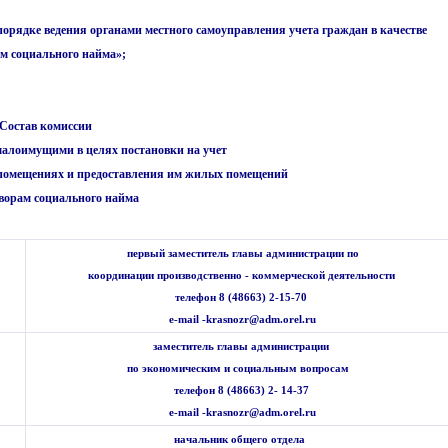
 порядке ведения органами местного самоуправления учета граждан в качестве
м социального найма»;
Состав комиссии
малоимущими в целях постановки на учет
 помещениях и предоставления им жилых помещений
ворам социального найма
первый заместитель главы администрации по
координации производственно - коммерческой деятельности
телефон 8 (48663) 2-15-70
e-mail -krasnozr@adm.orel.ru
заместитель главы администрации
по экономическим и социальным вопросам
телефон 8 (48663) 2- 14-37
e-mail -krasnozr@adm.orel.ru
начальник общего отдела