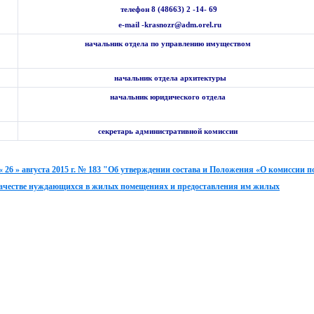
телефон 8 (48663) 2 -14- 69
e-mail -krasnozr@adm.orel.ru
начальник отдела по управлению имуществом
начальник отдела архитектуры
начальник юридического отдела
секретарь административной комиссии
» августа 2015 г. № 183 "Об утверждении состава и Положения «О комиссии п
качестве нуждающихся в жилых помещениях и предоставления им жилых