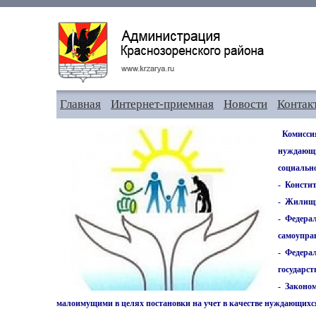
Главная
Интернет-приемная
Новости
Контак
Комисси
нуждающи
социально
- Консти
- Жилищн
- Федера
самоупра
- Федерал
государс
- Законом
малоимущими в целях постановки на учет в качестве нуждающих