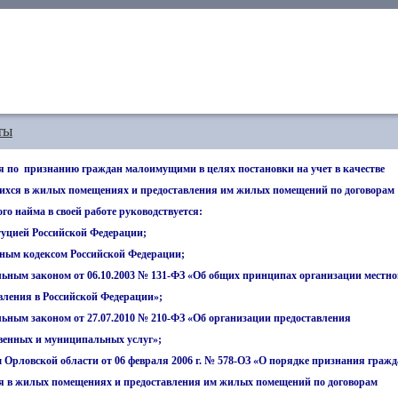
ты
я по признанию граждан малоимущими в целях постановки на учет в качестве
хся в жилых помещениях и предоставления им жилых помещений по договорам
го найма в своей работе руководствуется:
туцией Российской Федерации;
ым кодексом Российской Федерации;
льным законом от 06.10.2003 № 131-ФЗ «Об общих принципах организации местно
вления в Российской Федерации»;
ьным законом от 27.07.2010 № 210-ФЗ «Об организации предоставления
твенных и муниципальных услуг»;
 Орловской области от 06 февраля 2006 г. № 578-ОЗ «О порядке признания граж
ся в жилых помещениях и предоставления им жилых помещений по договорам