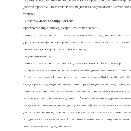
не допускайте складирования сгораемых материалов в противопожарны
дороги, проезды и подъезды к домам должны содержаться в исправном 
техники.
В лесном массиве запрещается:
бросать горящие спички, окурки, тлеющую ветошь;
разводить костер в густых зарослях и хвойном молодняке, под низко с
древесины, торфа, в непосредственной близости от созревших сельскохо
выжигать сухую траву на лесных полянах,
поджигать камыш;
разводить костер в ветреную погоду и оставлять его без присмотра.
В случае обнаружения лесного пожара необходимо сообщить об этом в
Управления лесами Орловской области по телефону 8-4862-59-10-10. Ле
стадии развития, когда начинает тлеть окружающая лесная подстилка, з
пожара – самый простой и вместе с тем достаточно эффективный способ
используются пучки ветвей длиной 1-2 м или небольшие деревья, преим
когда захлестывание огня не дает должного эффекта, можно забрасыва
достаточно сильный, и вы не можете потушить его своими силами, поста
кто должен этим заниматься. Позвоните в пожарную охрану (телефоны 0
возгорания и как туда добраться.