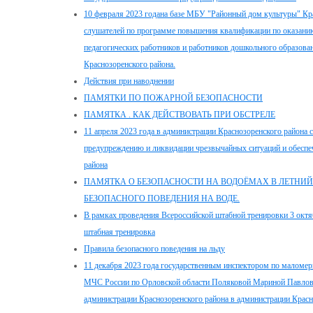
10 февраля 2023 годана базе МБУ "Районный дом культуры" Кра
слушателей по программе повышения квалификации по оказани
педагогических работников и работников дошкольного образова
Краснозоренского района.
Действия при наводнении
ПАМЯТКИ ПО ПОЖАРНОЙ БЕЗОПАСНОСТИ
ПАМЯТКА . КАК ДЕЙСТВОВАТЬ ПРИ ОБСТРЕЛЕ
11 апреля 2023 года в администрации Краснозоренского района 
предупреждению и ликвидации чрезвычайных ситуаций и обеспе
района
ПАМЯТКА О БЕЗОПАСНОСТИ НА ВОДОЁМАХ В ЛЕТНИЙ
БЕЗОПАСНОГО ПОВЕДЕНИЯ НА ВОДЕ.
В рамках проведения Всероссийской штабной тренировки 3 октя
штабная тренировка
Правила безопасного поведения на льду
11 декабря 2023 года государственным инспектором по маломе
МЧС России по Орловской области Поляковой Мариной Павлов
администрации Краснозоренского района в администрации Красн