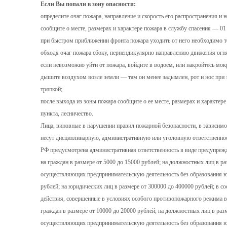
Если Вы попали в зону опасности:
определите очаг пожара, направление и скорость его распространения и 
сообщите о месте, размерах и характере пожара в службу спасения — 01 
при быстром приближении фронта пожара уходить от него необходимо то
обходя очаг пожара сбоку, перпендикулярно направлению движения огня
если невозможно уйти от пожара, войдите в водоем, или накройтесь мок
дышите воздухом возле земли — там он менее задымлен, рот и нос при 
тряпкой;
после выхода из зоны пожара сообщите о ее месте, размерах и характер
пункта, лесничество.
Лица, виновные в нарушении правил пожарной безопасности, в зависимос
несут дисциплинарную, административную или уголовную ответственност
РФ предусмотрена административная ответственность в виде предупреж
на граждан в размере от 5000 до 15000 рублей; на должностных лиц в ра
осуществляющих предпринимательскую деятельность без образования юр
рублей; на юридических лиц в размере от 300000 до 400000 рублей; в со
действия, совершенные в условиях особого противопожарного режима 
граждан в размере от 10000 до 20000 рублей; на должностных лиц в разм
осуществляющих предпринимательскую деятельность без образования юр