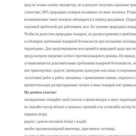
вред не только своему имуществу, но и рискуют получить серьезные тра
статистике, 90% природных пожаров возникают по вине человека. Резко
возникновению таких пожаров наблюдается в период праздников. Отдых 
огромной проблемой для работников леса. На тушение природных пожар
Чтобы не допустить природных пожаров, их распространения и приближ
и соблюдать требования пожарной безопасности при посещении лесопарк
территориях. Для предотвращения возгораний в природной среде при п
предусмотрено введение особого противопожарного режима. На период
устанавливаются дополнительные требования пожарной безопасности, за
них транспортных средств, проведение культурно-массовых и спортивны
лесосечных работ и работ, связанных с применением машин, открытого 
препятствующих распространению лесных и иных пожаров вне границ на
На дачном участке:
своевременно очищайте свой участок и прилегающую к нему территорию
не сжигайте мусор вблизи сгораемых строений и не оставляйте костер бе
порывах ветра;
рядом с домом поставьте бочку с водой;
имейте противопожарный инвентарь, приставную лестницу;