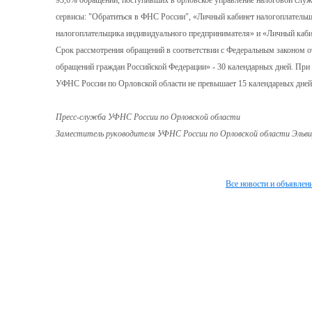
93,6% обращений, поступивших в орловское управление налоговой служ
сервисы: "Обратиться в ФНС России", «Личный кабинет налогоплательщ
налогоплательщика индивидуального предпринимателя» и «Личный каби
Срок рассмотрения обращений в соответствии с Федеральным законом 
обращений граждан Российской Федерации» - 30 календарных дней. При 
УФНС России по Орловской области не превышает 15 календарных дней
Пресс-служба УФНС России по Орловской области
Заместитель руководителя УФНС России по Орловской области Эльви
Все новости и объявлен