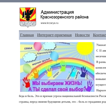
Главная
Интернет-приемная
Новости
Контак
Уважае
С 11 ав
месячни
В рамка
комплек
обеспеч
повышен
осущест
Нарком
беда и боль. Это и прямая угроза национальной безопасности Росси
страны, перед своими будущими детьми, это – боль и страдания род