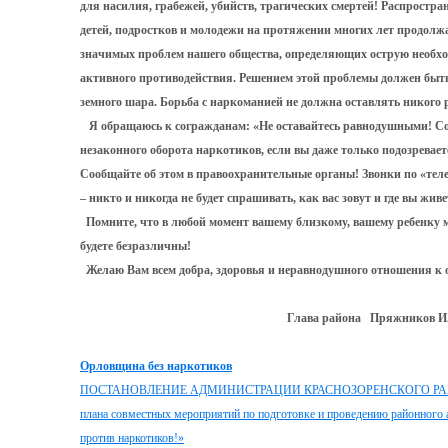
для насилия, грабежей, убийств, трагических смертей! Распростр
детей, подростков и молодежи на протяжении многих лет продолжа
значимых проблем нашего общества, определяющих острую необхо
активного противодействия. Решением этой проблемы должен быть
земного шара. Борьба с наркоманией не должна оставлять никог
Я обращаюсь к согражданам: «Не оставайтесь равнодушными! Со
незаконного оборота наркотиков, если вы даже только подозревает
Сообщайте об этом в правоохранительные органы! Звонки по «те
– никто и никогда не будет спрашивать, как вас зовут и где вы живе
Помните, что в любой момент вашему близкому, вашему ребенку 
будете безразличны!
Желаю Вам всем добра, здоровья и неравнодушного отношения 
Глава района Пряжников И.А
Орловщина без наркотиков
ПОСТАНОВЛЕНИЕ АДМИНИСТРАЦИИ КРАСНОЗОРЕНСКОГО РАЙОНА О
плана совместных мероприятий по подготовке и проведению районного
против наркотиков!»