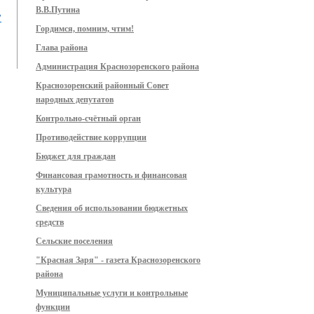
В.В.Путина
"
Гордимся, помним, чтим!
Глава района
Администрация Краснозоренского района
Краснозоренский районный Совет
народных депутатов
Контрольно-счётный орган
Противодействие коррупции
Бюджет для граждан
Финансовая грамотность и финансовая
культура
Сведения об использовании бюджетных
средств
Сельские поселения
"Красная Заря" - газета Краснозоренского
района
Муниципальные услуги и контрольные
функции