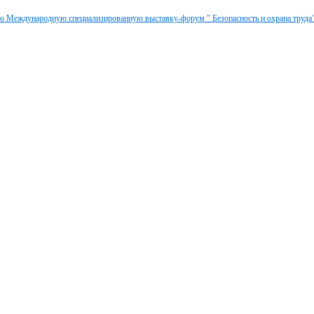
9-ю Международную специализированную выставку-форум " Безопасность и охрана труда