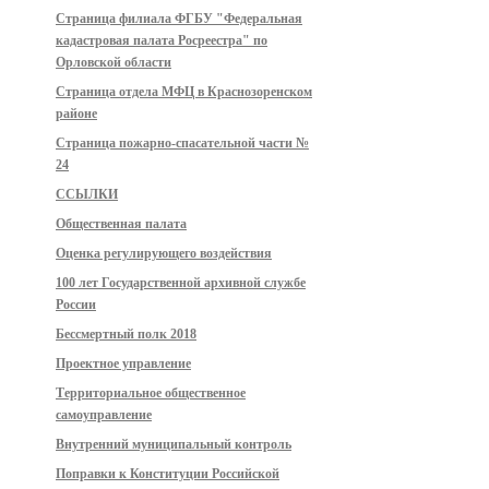
Страница филиала ФГБУ "Федеральная
кадастровая палата Росреестра" по
Орловской области
Страница отдела МФЦ в Краснозоренском
районе
Страница пожарно-спасательной части №
24
ССЫЛКИ
Общественная палата
Оценка регулирующего воздействия
100 лет Государственной архивной службе
России
Бессмертный полк 2018
Проектное управление
Территориальное общественное
самоуправление
Внутренний муниципальный контроль
Поправки к Конституции Российской