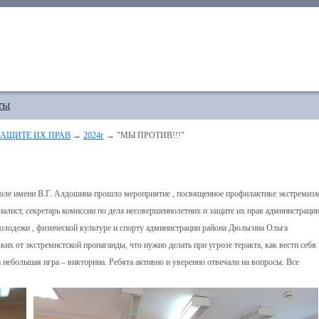
ты
АЩИТЕ ИХ ПРАВ
→
2024г
→ "МЫ ПРОТИВ!!!"
оле имени В.Г. Алдошина прошло мероприятие , посвященное профилактике экстремиз
лист, секретарь комиссии по дела несовершеннолетних и защите их прав администраци
олодежи , физической культуре и спорту администрации района Дюльгина Ольга
их от экстремистской пропаганды, что нужно делать при угрозе теракта, как вести себя
небольшая игра – викторина. Ребята активно и уверенно отвечали на вопросы. Все