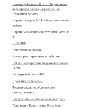
Страница филиала ФГБУ "Федеральная
кадастровая палата Росреестра" по
Орловской области
Страница отдела МФЦ в Краснозоренском
районе
Страница пожарно-спасательной части №
24
ССЫЛКИ
Общественная палата
Оценка регулирующего воздействия
100 лет Государственной архивной службе
России
Бессмертный полк 2018
Проектное управление
Территориальное общественное
самоуправление
Внутренний муниципальный контроль
Поправки к Конституции Российской