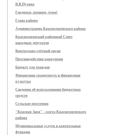
В.В.Путина
Гордимся, помним, чтим!
Глава района
Администрация Краснозоренского района
Краснозоренский районный Совет
народных депутатов
Контрольно-счётный орган
Противодействие коррупции
Бюджет для граждан
Финансовая грамотность и финансовая
культура
Сведения об использовании бюджетных
средств
Сельские поселения
"Красная Заря" - газета Краснозоренского
района
Муниципальные услуги и контрольные
функции