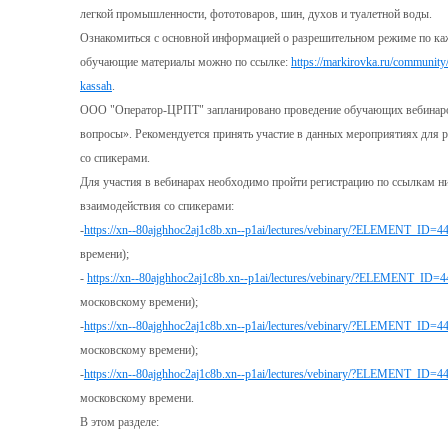
легкой промышленности, фототоваров, шин, духов и туалетной воды.
Ознакомиться с основной информацией о разрешительном режиме по каж
обучающие материалы можно по ссылке:
https://markirovka.ru/community
kassah
.
ООО "Оператор-ЦРПТ" запланировано проведение обучающих вебинаров
вопросы». Рекомендуется принять участие в данных мероприятиях для 
со спикерами.
Для участия в вебинарах необходимо пройти регистрацию по ссылкам н
взаимодействия со спикерами:
-
https://xn--80ajghhoc2aj1c8b.xn--p1ai/lectures/vebinary/?ELEMENT_ID=4
времени);
-
https://xn--80ajghhoc2aj1c8b.xn--p1ai/lectures/vebinary/?ELEMENT_ID=
московскому времени);
-
https://xn--80ajghhoc2aj1c8b.xn--p1ai/lectures/vebinary/?ELEMENT_ID=4
московскому времени);
-
https://xn--80ajghhoc2aj1c8b.xn--p1ai/lectures/vebinary/?ELEMENT_ID=4
московскому времени.
В этом разделе: