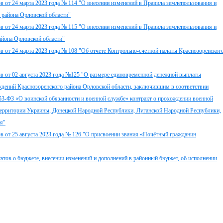
в от 24 марта 2023 года № 114 "О внесении изменений в Правила землепользования и
 района Орловской области"
в от 24 марта 2023 года № 115 "О внесении изменений в Правила землепользования и
айона Орловской области"
в от 24 марта 2023 года № 108 "Об отчете Контрольно-счетной палаты Краснозоренског
в от 02 августа 2023 года №125 "О размере единовременной денежной выплаты
ений Краснозоренского района Орловской области, заключившим в соответствии
 53-ФЗ «О воинской обязанности и военной службе» контракт о прохождении военной
территории Украины, Донецкой Народной Республики, Луганской Народной Республики,
ия"
в от 25 августа 2023 года № 126 "О присвоении звания «Почётный гражданин
ов о бюджете, внесении изменений и дополнений в районный бюджет, об исполнении