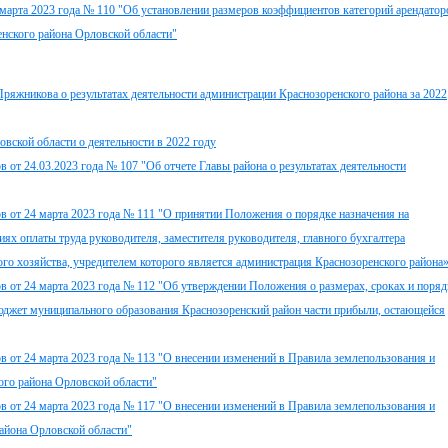
 марта 2023 года № 110 "Об установлении размеров коэффициентов категорий арендатор
енского района Орловской области"
ряжникова о результатах деятельности администрации Краснозоренского района за 2022
вской области о деятельности в 2022 году
 от 24.03.2023 года № 107 "Об отчете Главы района о результатах деятельности
в от 24 марта 2023 года № 111 "О принятии Положения о порядке назначения на
иях оплаты труда руководителя, заместителя руководителя, главного бухгалтера
о хозяйства, учредителем которого является администрация Краснозоренского района
в от 24 марта 2023 года № 112 "Об утверждении Положения о размерах, сроках и поряд
джет муниципального образования Краснозоренский район части прибыли, остающейся
в от 24 марта 2023 года № 113 "О внесении изменений в Правила землепользования и
ого района Орловской области"
в от 24 марта 2023 года № 117 "О внесении изменений в Правила землепользования и
района Орловской области"