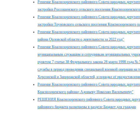
Решение Краснозоренского районного Совета народных депутато
застройки Россошенского сельского поселения Краснозоренского
Решение Краснозоренского районного Совета народных депутато
застройки Труновского сельского поселения Краснозоренского р
Решение Краснозоренского районного Совета народных депутато
района Орловской области о деятельности за 2022 год"
Решение Краснозоренского районного Совета народных депутато
муниципальным служащим и сотрудникам муниципальных учрежд
пунктом 7 статьи 38 Федерального закона 28 марта 1998 года №
службы в период проведения специальной военной операции на 
Херсонской и Запорожской областей, и порядке её предоставлен
Решение Краснозоренского районного Совета народных депутато
Краснозоренского района» Адоньеву Николаю Васильевичу"
РЕШЕНИЯ Краснозоренского районного Совета народных депутат
районного бюджета размещены в разделе Бюджет для граждан