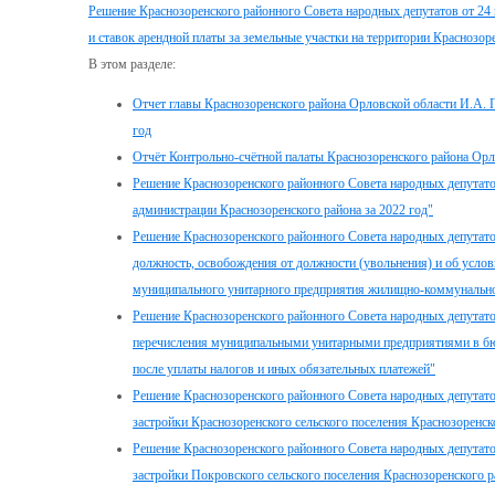
Решение Краснозоренского районного Совета народных депутатов от 24
и ставок арендной платы за земельные участки на территории Краснозор
В этом разделе:
Отчет главы Краснозоренского района Орловской области И.А. П
год
Отчёт Контрольно-счётной палаты Краснозоренского района Орло
Решение Краснозоренского районного Совета народных депутатов
администрации Краснозоренского района за 2022 год"
Решение Краснозоренского районного Совета народных депутато
должность, освобождения от должности (увольнения) и об услов
муниципального унитарного предприятия жилищно-коммунальног
Решение Краснозоренского районного Совета народных депутато
перечисления муниципальными унитарными предприятиями в бю
после уплаты налогов и иных обязательных платежей"
Решение Краснозоренского районного Совета народных депутато
застройки Краснозоренского сельского поселения Краснозоренск
Решение Краснозоренского районного Совета народных депутато
застройки Покровского сельского поселения Краснозоренского 