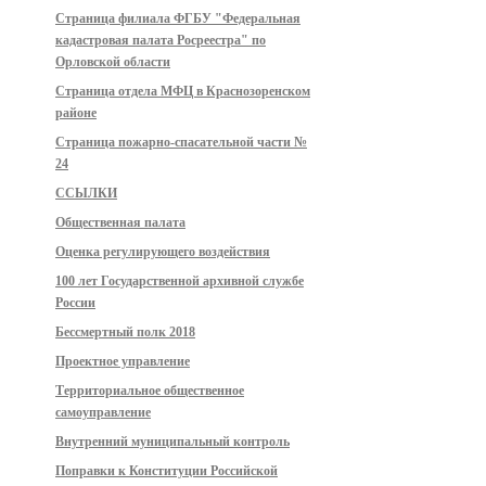
Страница филиала ФГБУ "Федеральная
кадастровая палата Росреестра" по
Орловской области
Страница отдела МФЦ в Краснозоренском
районе
Страница пожарно-спасательной части №
24
ССЫЛКИ
Общественная палата
Оценка регулирующего воздействия
100 лет Государственной архивной службе
России
Бессмертный полк 2018
Проектное управление
Территориальное общественное
самоуправление
Внутренний муниципальный контроль
Поправки к Конституции Российской