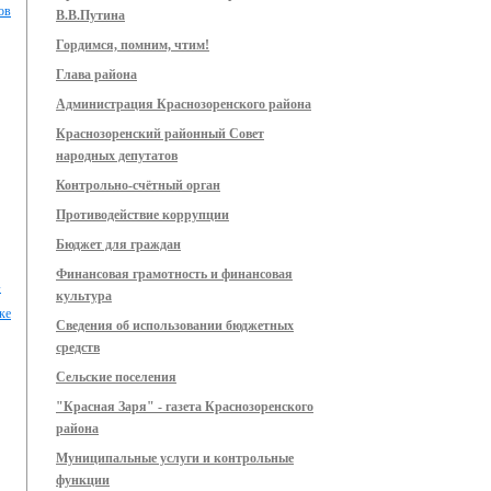
ов
В.В.Путина
Гордимся, помним, чтим!
Глава района
Администрация Краснозоренского района
Краснозоренский районный Совет
народных депутатов
Контрольно-счётный орган
Противодействие коррупции
Бюджет для граждан
Финансовая грамотность и финансовая
»
культура
ке
Сведения об использовании бюджетных
средств
Сельские поселения
"Красная Заря" - газета Краснозоренского
района
Муниципальные услуги и контрольные
функции